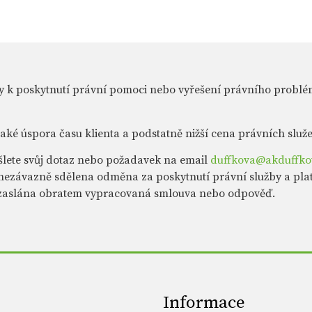
y k poskytnutí právní pomoci nebo vyřešení právního problé
 také úspora času klienta a podstatně nižší cena právních služ
šlete svůj dotaz nebo požadavek na email
duffkova@akduffko
ezávazně sdělena odměna za poskytnutí právní služby a pl
e zaslána obratem vypracovaná smlouva nebo odpověď.
Informace