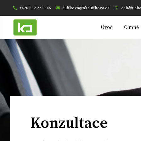
+420 602 272 046
duffkova@akduffkova.cz
Zahájit ch
Úvod
O mně
Konzultace