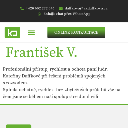
+420 602 272 046
duffkova@akduffkova.cz
Zahájit chat přes WhatsApp
ONLINE KONZULTACE
František V.
Profesionální přístup, rychlost a ochota paní Judr.
Kateřiny Duffkové při řešení problémů spojených
s rozvodem.
Splnila ochotně, rychle a bez zbytečných průtahů vše na
čem jsme se během naší spolupráce domluvili