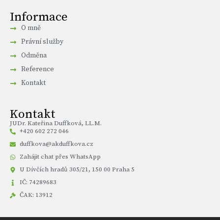
Informace
O mně
Právní služby
Odměna
Reference
Kontakt
Kontakt
JUDr. Kateřina Duffková, LL.M.
+420 602 272 046
duffkova@akduffkova.cz
Zahájit chat přes WhatsApp
U Dívčích hradů 305/21, 150 00 Praha 5
IČ: 74289683
ČAK: 13912